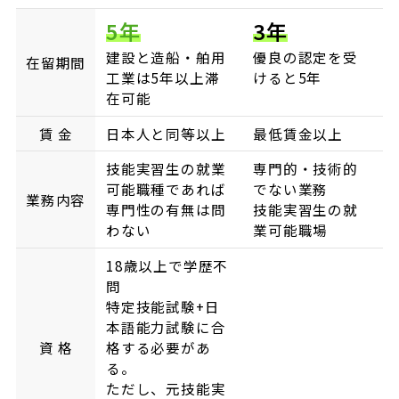
5年
3年
建設と造船・舶用
優良の認定を受
在留期間
工業は5年以上滞
けると5年
在可能
賃 金
日本人と同等以上
最低賃金以上
技能実習生の就業
専門的・技術的
可能職種であれば
でない業務
業務内容
専門性の有無は問
技能実習生の就
わない
業可能職場
18歳以上で学歴不
問
特定技能試験+日
本語能力試験に合
資 格
格する必要があ
る。
ただし、元技能実