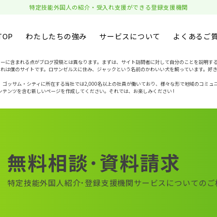
特定技能外国人の紹介・受入れ支援ができる登録支援機関
TOP
わたしたちの強み
サービスについて
よくあるご
ニューに含まれる点がブログ投稿とは異なります。まずは、サイト訪問者に対して自分のことを説明す
これは僕のサイトです。ロサンゼルスに住み、ジャックという名前のかわいい犬を飼っています。好
す。ゴッサム・シティに所在する当社では2,000名以上の社員が働いており、様々な形で地域のコミュ
テンツを含む新しいページを作成してください。それでは、お楽しみください !
無料相談･資料請求
特定技能外国人紹介･登録支援機関サービスについてのご